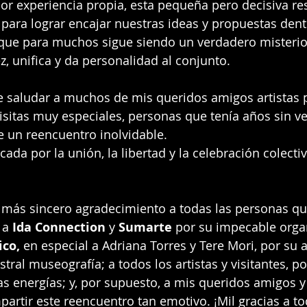
Por experiencia propia, esta pequeña pero decisiva res
 para lograr encajar nuestras ideas y propuestas dent
que para muchos sigue siendo un verdadero misterio
ez, unifica y da personalidad al conjunto.
e saludar a muchos de mis queridos amigos artistas 
isitas muy especiales, personas que tenía años sin ve
e un reencuentro inolvidable.
da por la unión, la libertad y la celebración colectiv
 más sincero agradecimiento a todas las personas qu
 a 
Ida Connection
 y 
Sumarte
 por su impecable organ
co,
 en especial a Adriana Torres y Tere Mori, por su 
tral museografía; a todos los artistas y visitantes, po
 energías; y, por supuesto, a mis queridos amigos y 
partir este reencuentro tan emotivo. ¡Mil gracias a to