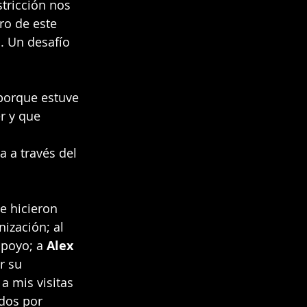
tricción nos 
ro de este 
. Un desafío 
porque estuve 
r y que 
a a través del 
e hicieron 
ización; al 
apoyo; a 
Alex 
r su 
a mis visitas 
dos por 